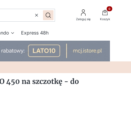
Produkty w kos
Wyczyść
Szukaj
Zaloguj się
Koszyk
ando
Express 48h
 450 na szczotkę - do
SWOICH POTRZEB:
się ceną