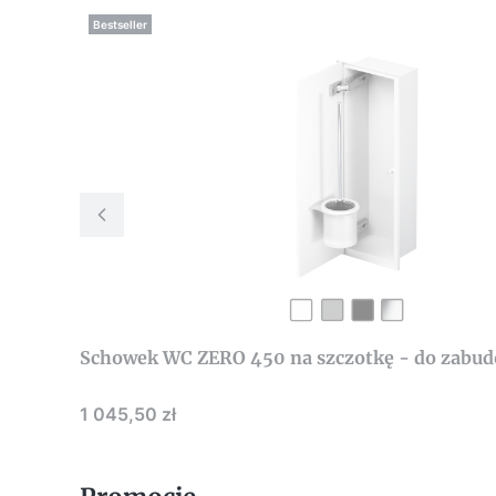
Bestseller
Schowek WC ZERO 450 na szczotkę - do zabud
Cena
1 045,50 zł