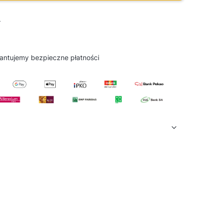
D
antujemy
bezpieczne
płatności