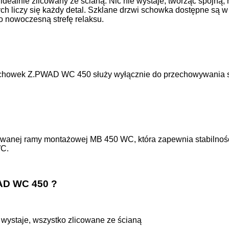
 idealnie zlicowany ze ścianą. Nic nie wystaje, tworząc spójn
rych liczy się każdy detal. Szklane drzwi schowka dostępne są
po nowoczesną strefę relaksu.
Schowek Z.PWAD WC 450 służy wyłącznie do przechowywania szc
wanej ramy montażowej MB 450 WC, która zapewnia stabilność 
WC.
AD WC 450 ?
 wystaje, wszystko zlicowane ze ścianą