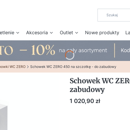
etlenie
Akcesoria
Outlet
Nowe produkty
L
howki WC ZERO
Schowek WC ZERO 450 na szczotkę - do zabudowy
Schowek WC ZERO
zabudowy
Cena
1 020,90 zł
DOSTOSUJ PARAMETRY DO 
Poszczególne warianty mogą różnić 