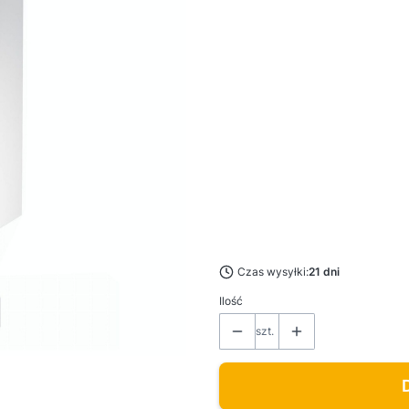
*
Kolor
Pokaż wszystkie kolory
*
Kolor szklanych drzwi
Wybierz
*
Kierunek otwierania drzwi
Wybierz
*
Rama montażowa
Wybierz
Czas wysyłki:
21 dni
Ilość
szt.