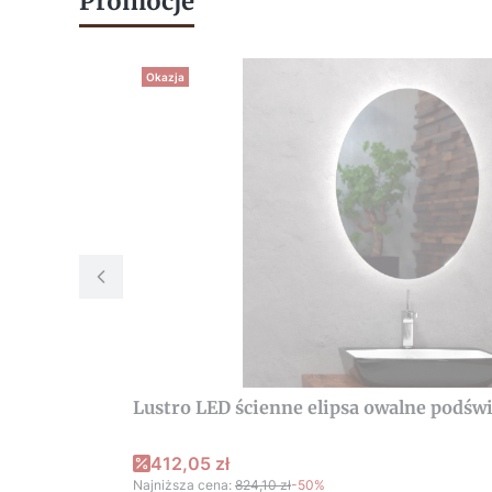
Promocje
Okazja
Lustro LED ścienne elipsa owalne podś
412,05 zł
Najniższa cena:
824,10 zł
-50%