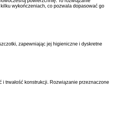
ą, nowoczesną powierzchnię. To rozwiązanie
 w kilku wykończeniach, co pozwala dopasować go
zotki, zapewniając jej higieniczne i dyskretne
i trwałość konstrukcji. Rozwiązanie przeznaczone