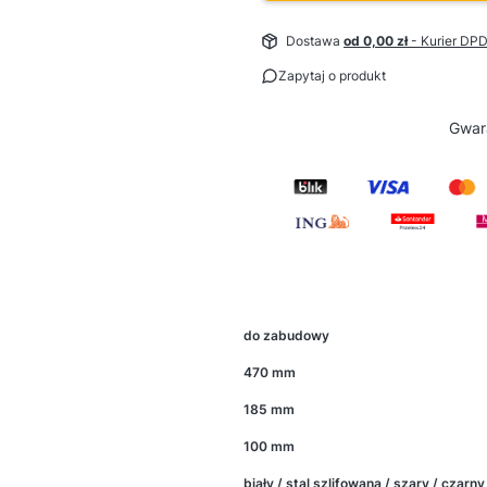
Dostawa
od 0,00 zł
- Kurier DP
Zapytaj o produkt
Gwar
do zabudowy
470 mm
185 mm
100 mm
biały / stal szlifowana / szary / czarny