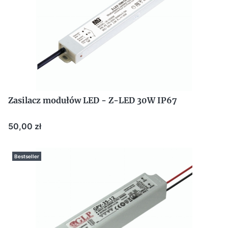
Zasilacz modułów LED - Z-LED 30W IP67
Cena
50,00 zł
Bestseller