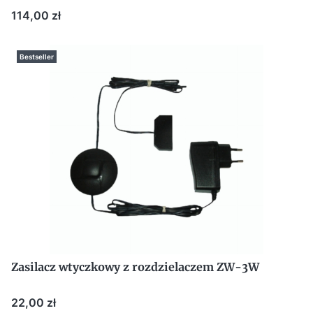
Cena
114,00 zł
Bestseller
Zasilacz wtyczkowy z rozdzielaczem ZW-3W
Cena
22,00 zł