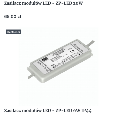
Zasilacz modułów LED - ZP-LED 20W
Cena
65,00 zł
Bestseller
Zasilacz modułów LED - ZP-LED 6W IP44