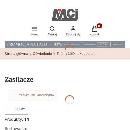
Produkty w koszyku:
Otwórz wyszukiwarkę
Menu
Szukaj
Zaloguj się
Koszyk
Strona główna
Oświetlenie
Taśmy LED i akcesoria
Zasilacze
TAŚMY LED I AKCESORIA
FILTRY
Produkty:
14
Lista produktów
Sortowanie: