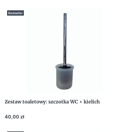
Bestseller
Zestaw toaletowy: szczotka WC + kielich
Cena
40,00 zł