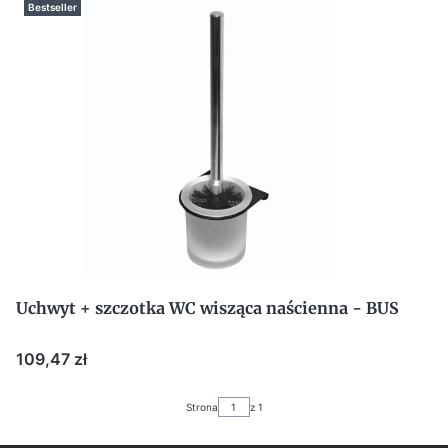
Bestseller
Uchwyt + szczotka WC wisząca naścienna - BUS
Cena
109,47 zł
Strona
z 1