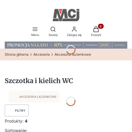
Produkty w koszyku:
Otwórz wyszukiwarkę
Menu
Szukaj
Zaloguj się
Koszyk
Strona główna
Akcesoria
Akcesoria łazienkowe
Szczotka i kielich WC
AKCESORIA ŁAZIENKOWE
FILTRY
Produkty:
4
Lista produktów
Sortowanie: