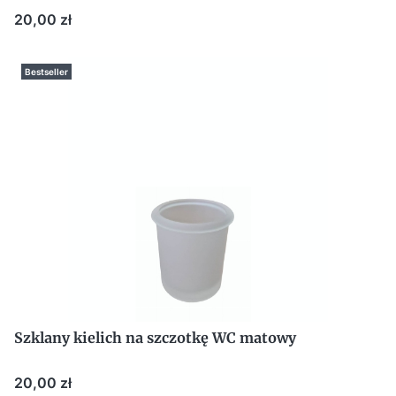
Cena
20,00 zł
Bestseller
Szklany kielich na szczotkę WC matowy
Cena
20,00 zł