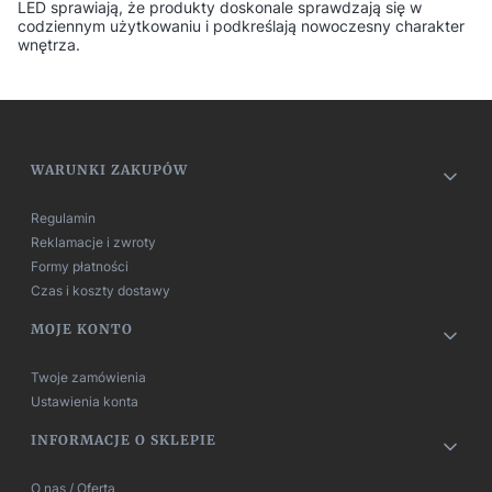
LED sprawiają, że produkty doskonale sprawdzają się w
codziennym użytkowaniu i podkreślają nowoczesny charakter
wnętrza.
Linki w stopce
WARUNKI ZAKUPÓW
Regulamin
Reklamacje i zwroty
Formy płatności
Czas i koszty dostawy
MOJE KONTO
Twoje zamówienia
Ustawienia konta
INFORMACJE O SKLEPIE
O nas / Oferta