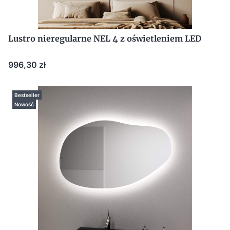
Lustro nieregularne NEL 4 z oświetleniem LED
Cena
996,30 zł
Bestseller
Nowość