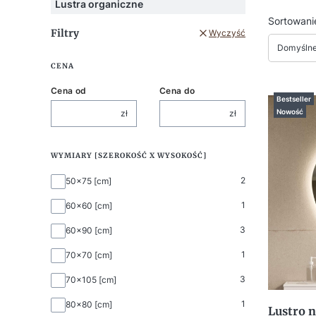
Lustra organiczne
Lista
Sortowani
Filtry
Wyczyść
Domyśln
CENA
Cena od
Cena do
Bestseller
Nowość
zł
zł
WYMIARY [SZEROKOŚĆ X WYSOKOŚĆ]
Wymiary [szerokość x wysokość]
2
50x75 [cm]
1
60x60 [cm]
3
60x90 [cm]
1
70x70 [cm]
3
70x105 [cm]
1
80x80 [cm]
Lustro n