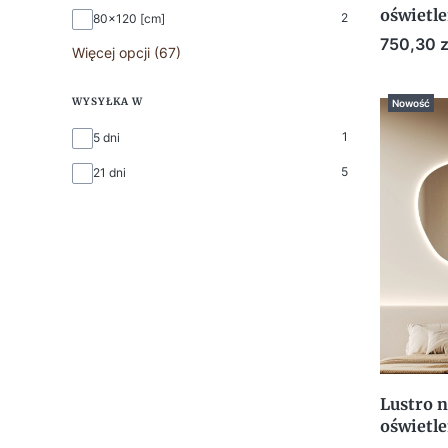
oświetl
2
80x120 [cm]
Cena
750,30 z
Więcej opcji (67)
WYSYŁKA W
Nowość
Wysyłka w
1
5 dni
5
21 dni
Lustro n
oświetl