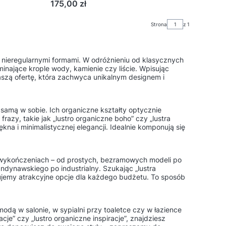
Cena
175,00 zł
Strona
z 1
ej nieregularnymi formami. W odróżnieniu od klasycznych
inające krople wody, kamienie czy liście. Wpisując
 naszą ofertę, która zachwyca unikalnym designem i
 samą w sobie. Ich organiczne kształty optycznie
azy, takie jak „lustro organiczne boho” czy „lustra
na i minimalistycznej elegancji. Idealnie komponują się
 wykończeniach – od prostych, bezramowych modeli po
ndynawskiego po industrialny. Szukając „lustra
erujemy atrakcyjne opcje dla każdego budżetu. To sposób
modą w salonie, w sypialni przy toaletce czy w łazience
cje” czy „lustro organiczne inspiracje”, znajdziesz