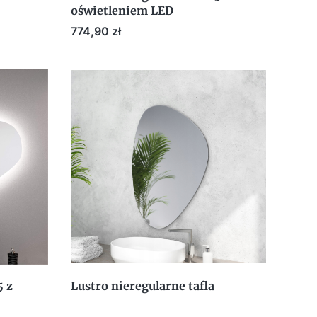
oświetleniem LED
Cena
774,90 zł
5 z
Lustro nieregularne tafla