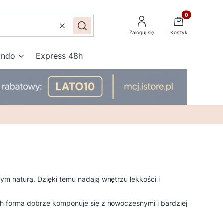
Produkty w kos
Wyczyść
Szukaj
Zaloguj się
Koszyk
ando
Express 48h
ym naturą. Dzięki temu nadają wnętrzu lekkości i
Ich forma dobrze komponuje się z nowoczesnymi i bardziej