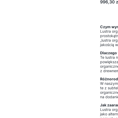
Cena
996,30 z
Czym wyró
Lustra org
prostokątn
„lustra or
jakością 
Dlaczego 
Te lustra 
powiększaj
organiczne
z drewnem,
Różnorodn
W naszym 
te z subte
organiczne
na dodani
Jak zaar
Lustra org
jako alter