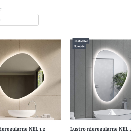
 produktów
e:
e
Bestseller
Nowość
ieregularne NEL 1 z
Lustro nieregularne NEL 