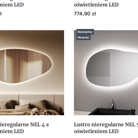
eniem LED
oświetleniem LED
Cena
ł
774,90 zł
Bestseller
Nowość
ieregularne NEL 4 z
Lustro nieregularne NEL 
eniem LED
oświetleniem LED