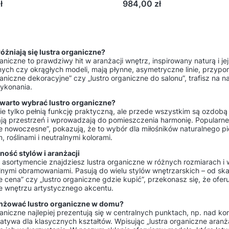
Cena
ł
984,00 zł
żniają się lustra organiczne?
aniczne to prawdziwy hit w aranżacji wnętrz, inspirowany naturą i j
ych czy okrągłych modeli, mają płynne, asymetryczne linie, przypom
ganiczne dekoracyjne” czy „lustro organiczne do salonu”, trafisz na
wykonania.
warto wybrać lustro organiczne?
nie tylko pełnią funkcję praktyczną, ale przede wszystkim są ozdobą
ą przestrzeń i wprowadzają do pomieszczenia harmonię. Popularne fr
 nowoczesne”, pokazują, że to wybór dla miłośników naturalnego pięk
 roślinami i neutralnymi kolorami.
ość stylów i aranżacji
asortymencie znajdziesz lustra organiczne w różnych rozmiarach i
lnymi obramowaniami. Pasują do wielu stylów wnętrzarskich – od ska
 cena” czy „lustro organiczne gdzie kupić”, przekonasz się, że of
e wnętrzu artystycznego akcentu.
anżować lustro organiczne w domu?
aniczne najlepiej prezentują się w centralnych punktach, np. nad ko
natywa dla klasycznych kształtów. Wpisując „lustra organiczne aranża