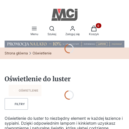
Produkty w koszyku:
Otwórz wyszukiwarkę
Menu
Szukaj
Zaloguj się
Koszyk
Strona główna
Oświetlenie
Oświetlenie do luster
OŚWIETLENIE
FILTRY
Oświetlenie do luster to niezbędny element w każdej łazience i
sypialni. Dzięki odpowiednim lampom i kinkietom uzyskasz
równomierne i naturalne światło, które ułatwi codzienne