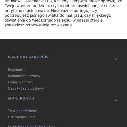
rytuałów. Oświetlenie LED, kinkiety i lampy sufitowe sprawią, że
Twoje wnętrze będzie nie tylko dobrze oświetlone, ale także
przytulne i funkcjonalne. Niezależnie od tego, czy
potrzebujesz jasnego światła do makijażu, czy miękkiego
oświetlenia do wieczornego relaksu, w naszej ofercie
znajdziesz odpowiednie rozwiązanie.
Linki w stopce
WARUNKI ZAKUPÓW
Regulamin
Reklamacje i zwroty
Formy płatności
Czas i koszty dostawy
MOJE KONTO
Twoje zamówienia
Ustawienia konta
INFORMACJE O SKLEPIE