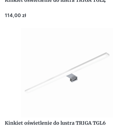
Kinkiet oświetlenie do lustra TRIGA TGL4
Cena
114,00 zł
Kinkiet oświetlenie do lustra TRIGA TGL6