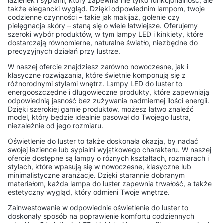
łazienek i sypialni, który zapewnia nie tylko funkcjonalność, ale
także elegancki wygląd. Dzięki odpowiednim lampom, twoje
codzienne czynności – takie jak makijaż, golenie czy
pielęgnacja skóry – staną się o wiele łatwiejsze. Oferujemy
szeroki wybór produktów, w tym lampy LED i kinkiety, które
dostarczają równomierne, naturalne światło, niezbędne do
precyzyjnych działań przy lustrze.
W naszej ofercie znajdziesz zarówno nowoczesne, jak i
klasyczne rozwiązania, które świetnie komponują się z
różnorodnymi stylami wnętrz. Lampy LED do luster to
energooszczędne i długowieczne produkty, które zapewniają
odpowiednią jasność bez zużywania nadmiernej ilości energii.
Dzięki szerokiej gamie produktów, możesz łatwo znaleźć
model, który będzie idealnie pasował do Twojego lustra,
niezależnie od jego rozmiaru.
Oświetlenie do luster to także doskonała okazja, by nadać
swojej łazience lub sypialni wyjątkowego charakteru. W naszej
ofercie dostępne są lampy o różnych kształtach, rozmiarach i
stylach, które wpasują się w nowoczesne, klasyczne lub
minimalistyczne aranżacje. Dzięki starannie dobranym
materiałom, każda lampa do luster zapewnia trwałość, a także
estetyczny wygląd, który odmieni Twoje wnętrze.
Zainwestowanie w odpowiednie oświetlenie do luster to
doskonały sposób na poprawienie komfortu codziennych