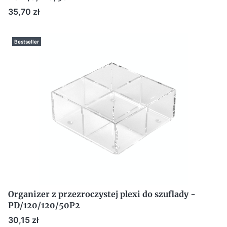
Cena
35,70 zł
Bestseller
Organizer z przezroczystej plexi do szuflady -
PD/120/120/50P2
Cena
30,15 zł