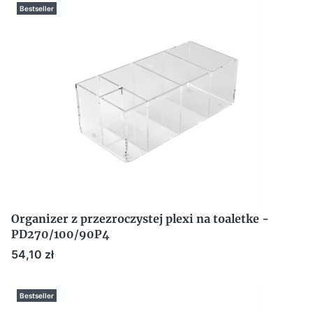
Bestseller
Organizer z przezroczystej plexi na toaletke -
PD270/100/90P4
Cena
54,10 zł
Bestseller