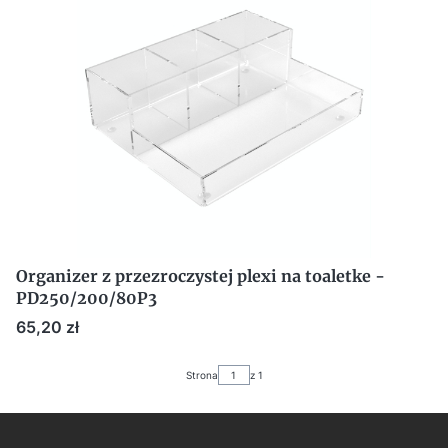
Organizer z przezroczystej plexi na toaletke -
PD250/200/80P3
Cena
65,20 zł
Strona
z 1