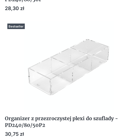
Cena
28,30 zł
Bestseller
Organizer z przezroczystej plexi do szuflady -
PD240/80/50P2
Cena
30,75 zł