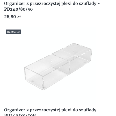
Organizer z przezroczystej plexi do szuflady -
PD240/80/50
Cena
25,80 zł
Bestseller
Organizer z przezroczystej plexi do szuflady -
PD240/80/50P