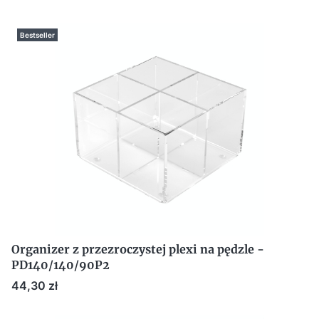
Bestseller
Organizer z przezroczystej plexi na pędzle -
PD140/140/90P2
Cena
44,30 zł