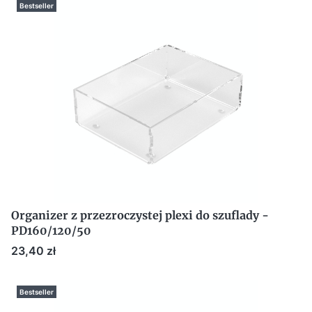
Bestseller
Organizer z przezroczystej plexi do szuflady -
PD160/120/50
Cena
23,40 zł
Bestseller