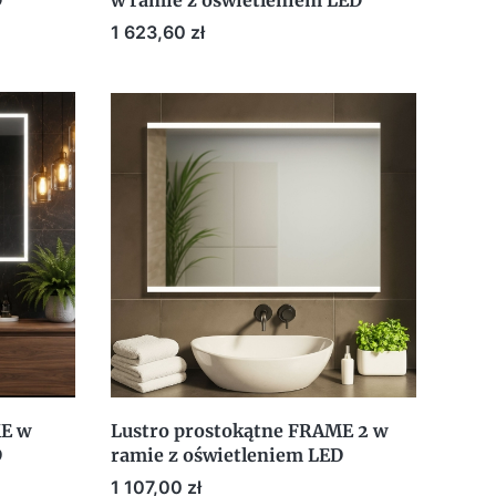
D
w ramie z oświetleniem LED
Cena
1 623,60 zł
ME w
Lustro prostokątne FRAME 2 w
D
ramie z oświetleniem LED
Cena
1 107,00 zł