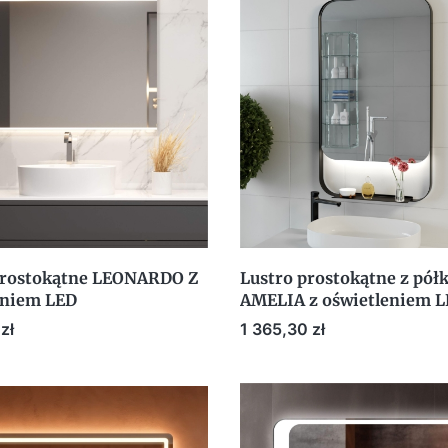
prostokątne LEONARDO Z
Lustro prostokątne z pół
eniem LED
AMELIA z oświetleniem 
Cena
zł
1 365,30 zł