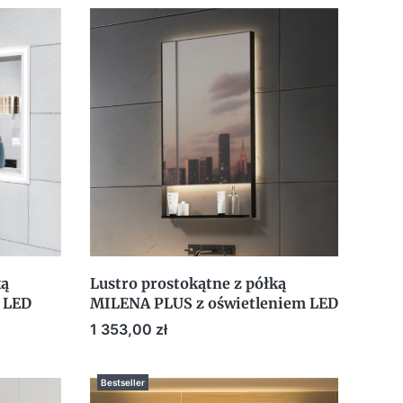
ką
Lustro prostokątne z półką
 LED
MILENA PLUS z oświetleniem LED
Cena
1 353,00 zł
Bestseller