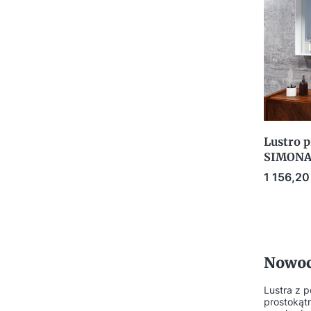
Lustro p
SIMONA 
Cena
1 156,20 
Nowocz
Lustra z p
prostokąt