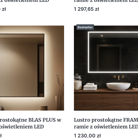
 z oświetleniem LED
ramie z oświetleniem LE
Cena
 zł
1 297,65 zł
Bestseller
prostokątne BLAS PLUS w
Lustro prostokątne FRA
 oświetleniem LED
ramie z oświetleniem LE
Cena
ł
1 230,00 zł