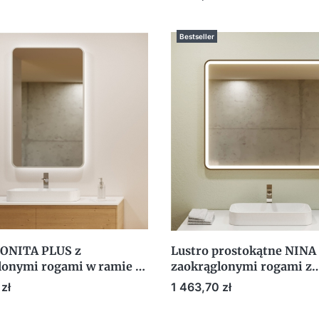
Bestseller
BONITA PLUS z
Lustro prostokątne NINA
lonymi rogami w ramie z
zaokrąglonymi rogami z
eniem LED
oświetleniem LED
Cena
zł
1 463,70 zł