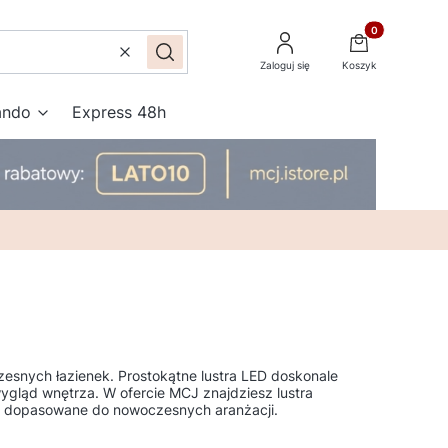
Produkty w kos
Wyczyść
Szukaj
Zaloguj się
Koszyk
ando
Express 48h
esnych łazienek. Prostokątne lustra LED doskonale
ygląd wnętrza. W ofercie MCJ znajdziesz lustra
a, dopasowane do nowoczesnych aranżacji.