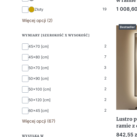
w ramie
Cena
1 008,60
19
Złoty
Więcej opcji (2)
Bestseller
WYMIARY [SZEROKOŚĆ X WYSOKOŚĆ]
Wymiary [szerokość x wysokość]
2
45x70 [cm]
7
45x80 [cm]
3
50x70 [cm]
2
50x90 [cm]
2
50x100 [cm]
2
50x120 [cm]
2
60x45 [cm]
Lustro 
Więcej opcji (67)
ramie z
Cena
842,55 z
WYSYŁKA W