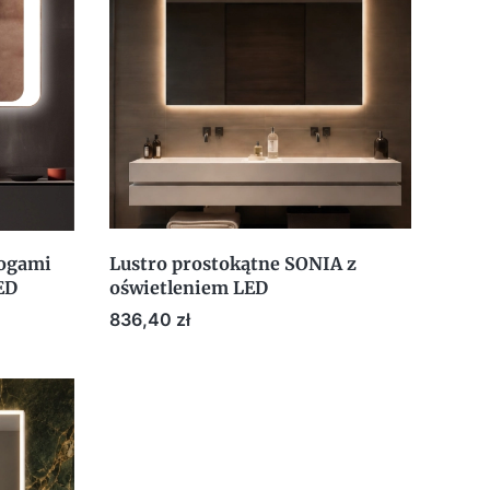
rogami
Lustro prostokątne SONIA z
ED
oświetleniem LED
Cena
836,40 zł