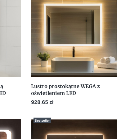
ką
Lustro prostokątne WEGA z
LED
oświetleniem LED
Cena
928,65 zł
Bestseller