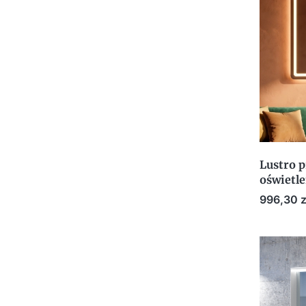
Lustro 
oświetl
Cena
996,30 z