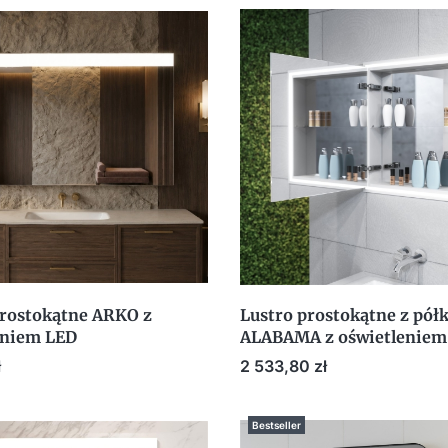
prostokątne ARKO z
Lustro prostokątne z pół
eniem LED
ALABAMA z oświetleniem
Cena
ł
2 533,80 zł
Bestseller