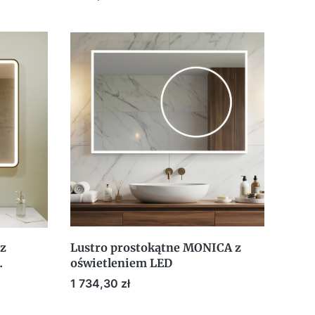
 z
Lustro prostokątne MONICA z
oświetleniem LED
Cena
1 734,30 zł