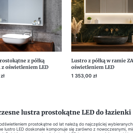
rostokątne z półką
Lustro z półką w ramie Z
z oświetleniem LED
oświetleniem LED
Cena
zł
1 353,00 zł
esne lustra prostokątne LED do łazienki
odświetleniem prostokątne od lat należą do najczęściej wybieranych 
ne lustro LED doskonale komponuje się zarówno z nowoczesnymi, mini