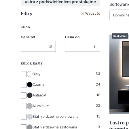
Lustra z podświetleniem prostokątne
Lista
Sortowani
Filtry
Wyczyść
Domyśln
CENA
Bestseller
Cena od
Cena do
zł
zł
KOLOR RAMY
Kolor ramy
33
Biały
24
Czarny
18
Antracyt
23
Aluminium
15
Stal nierdzewna polerowana
Lustro 
13
Stal nierdzewna szlifowana