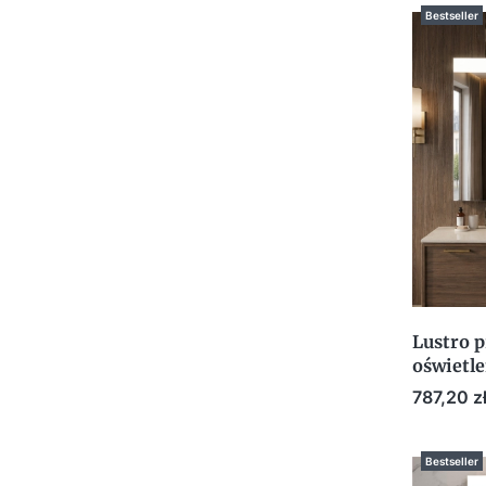
Bestseller
Lustro 
oświetl
Cena
787,20 z
Bestseller