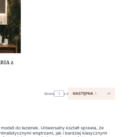
ARIA z
NASTĘPNA
Strona
z 3
PRZEJDŹ DO O
modeli do łazienek. Uniwersalny kształt sprawia, że
malistycznymi wnętrzami, jak i bardziej klasycznymi