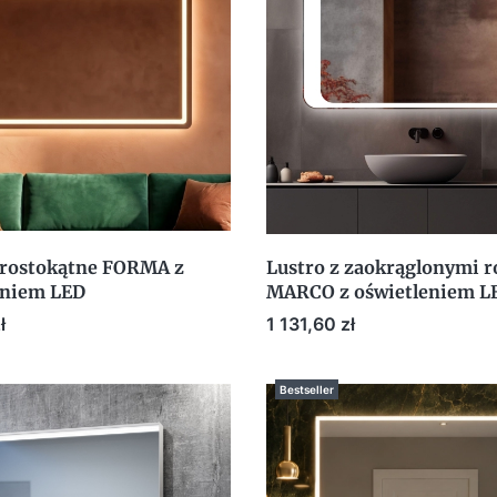
prostokątne FORMA z
Lustro z zaokrąglonymi 
eniem LED
MARCO z oświetleniem L
Cena
ł
1 131,60 zł
Bestseller