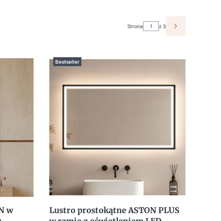
Strona
z 3
NASTĘPNE PR
Bestseller
N w
Lustro prostokątne ASTON PLUS