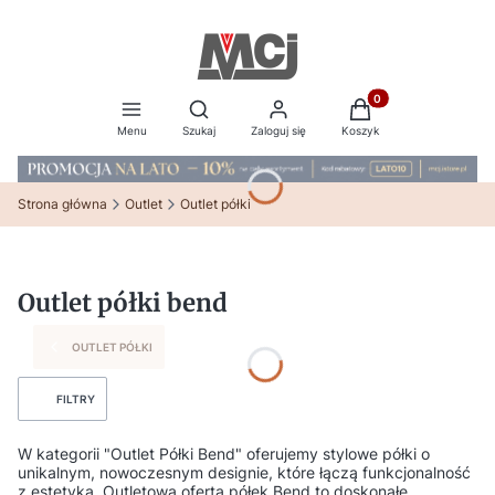
Produkty w koszyku:
Otwórz wyszukiwarkę
Menu
Szukaj
Zaloguj się
Koszyk
Strona główna
Outlet
Outlet półki
Outlet półki bend
OUTLET PÓŁKI
FILTRY
W kategorii "Outlet Półki Bend" oferujemy stylowe półki o
unikalnym, nowoczesnym designie, które łączą funkcjonalność
z estetyką. Outletowa oferta półek Bend to doskonałe