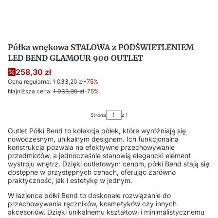
Półka wnękowa STALOWA z PODŚWIETLENIEM
LED BEND GLAMOUR 900 OUTLET
258,30 zł
Cena regularna:
1 033,20 zł
-75%
Najniższa cena:
1 033,20 zł
-75%
Strona
z 1
Outlet Półki Bend to kolekcja półek, które wyróżniają się
nowoczesnym, unikalnym designem. Ich funkcjonalna
konstrukcja pozwala na efektywne przechowywanie
przedmiotów, a jednocześnie stanowią elegancki element
wystroju wnętrz. Dzięki outletowym cenom, półki Bend stają się
dostępne w przystępnych cenach, oferując zarówno
praktyczność, jak i estetykę w jednym.
W łazience półki Bend to doskonałe rozwiązanie do
przechowywania ręczników, kosmetyków czy innych
akcesoriów. Dzięki unikalnemu kształtowi i minimalistycznemu