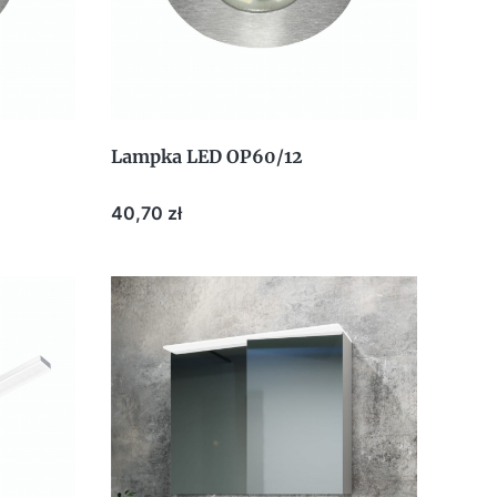
Lampka LED OP60/12
Cena
40,70 zł