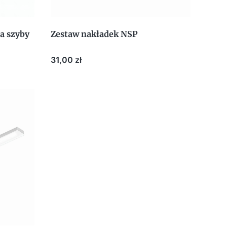
a szyby
Zestaw nakładek NSP
Cena
31,00 zł