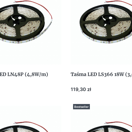
ED LN48P (4,8W/m)
Taśma LED LS366 18W (3
Cena
119,30 zł
Bestseller