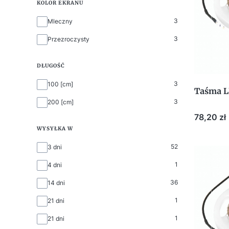
KOLOR EKRANU
Kolor ekranu
3
Mleczny
3
Przezroczysty
DŁUGOŚĆ
Długość
3
100 [cm]
Taśma L
3
200 [cm]
Cena
78,20 zł
WYSYŁKA W
Wysyłka w
52
3 dni
1
4 dni
36
14 dni
1
21 dni
1
21 dni