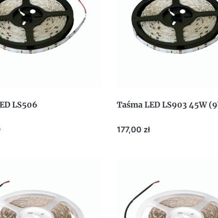
ED LS506
Taśma LED LS903 45W (
Cena
ł
177,00 zł