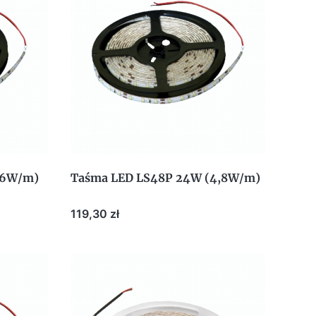
,6W/m)
Taśma LED LS48P 24W (4,8W/m)
Cena
119,30 zł