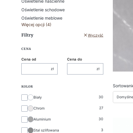
Oświetlenie naścienne
Oświetlenie schodowe
Oświetlenie meblowe
Więcej opcji (4)
Filtry
Wyczyść
CENA
Cena od
Cena do
zł
zł
Lista
Sortowani
KOLOR
Kolor
Domyśln
30
Biały
27
Chrom
30
Aluminium
3
Stal szlifowana