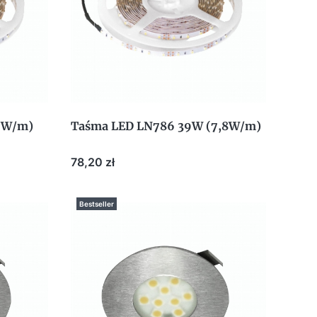
5W/m)
Taśma LED LN786 39W (7,8W/m)
Cena
78,20 zł
Bestseller