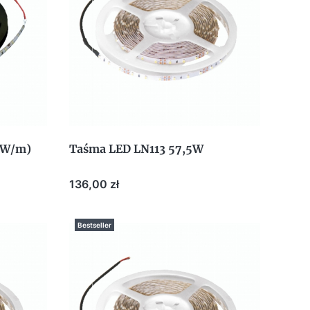
9W/m)
Taśma LED LN113 57,5W
Cena
136,00 zł
Bestseller