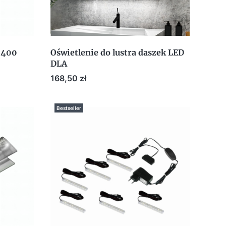
 400
Oświetlenie do lustra daszek LED
DLA
Cena
168,50 zł
Bestseller