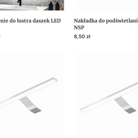
nie do lustra daszek LED
Nakładka do podświetlani
NSP
Cena
ł
8,50 zł