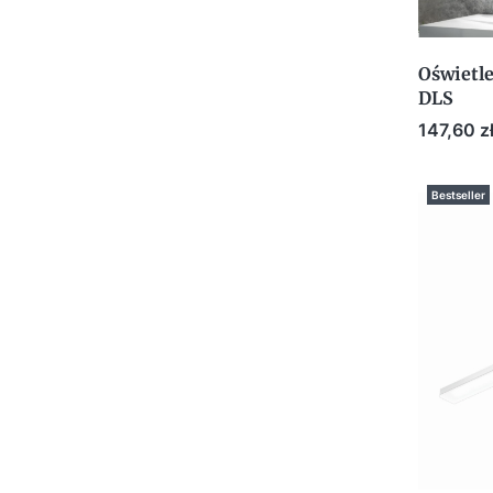
Oświetle
DLS
Cena
147,60 z
Bestseller