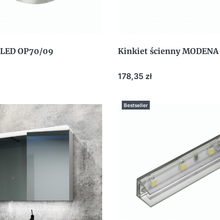
 LED OP70/09
Kinkiet ścienny MODENA
Cena
178,35 zł
Bestseller