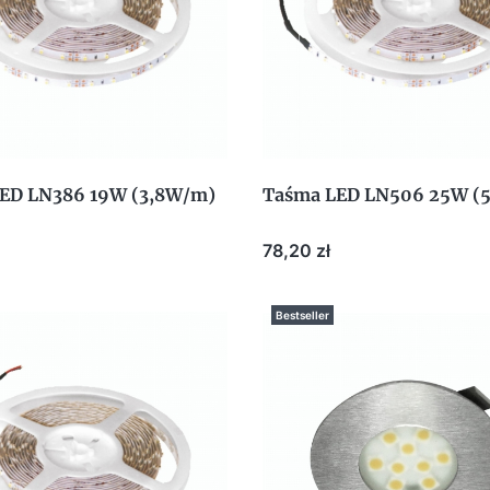
ED LN386 19W (3,8W/m)
Taśma LED LN506 25W (
Cena
78,20 zł
Bestseller