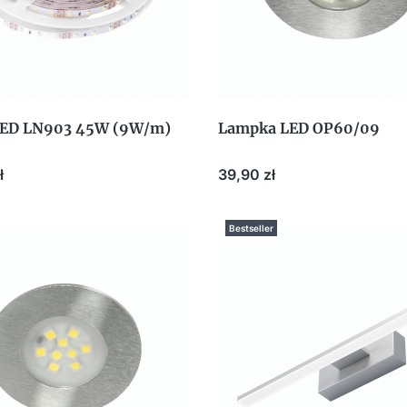
LED LN903 45W (9W/m)
Lampka LED OP60/09
Cena
ł
39,90 zł
Bestseller