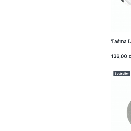
Taśma 
Cena
136,00 z
Bestseller