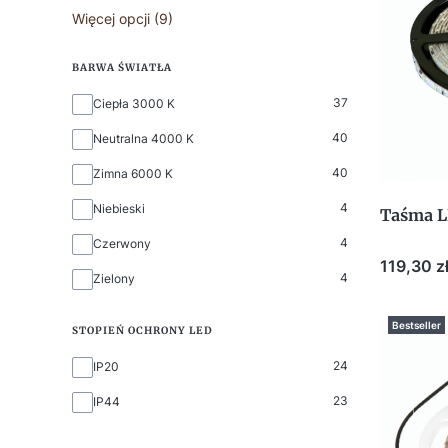
Więcej opcji (9)
BARWA ŚWIATŁA
Barwa światła
37
Ciepła 3000 K
40
Neutralna 4000 K
40
Zimna 6000 K
4
Niebieski
Taśma L
4
Czerwony
Cena
119,30 z
4
Zielony
Bestseller
STOPIEŃ OCHRONY LED
Stopień ochrony LED
24
IP20
23
IP44