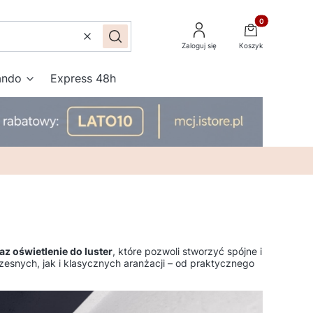
Produkty w kos
Wyczyść
Szukaj
Zaloguj się
Koszyk
ando
Express 48h
az oświetlenie do luster
, które pozwoli stworzyć spójne i
snych, jak i klasycznych aranżacji – od praktycznego