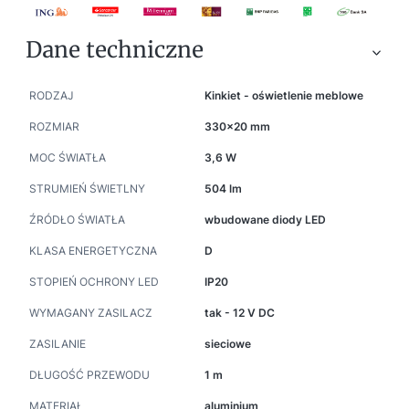
Dane techniczne
RODZAJ
Kinkiet - oświetlenie meblowe
ROZMIAR
330x20 mm
MOC ŚWIATŁA
3,6 W
STRUMIEŃ ŚWIETLNY
504 lm
ŹRÓDŁO ŚWIATŁA
wbudowane diody LED
KLASA ENERGETYCZNA
D
STOPIEŃ OCHRONY LED
IP20
WYMAGANY ZASILACZ
tak - 12 V DC
ZASILANIE
sieciowe
DŁUGOŚĆ PRZEWODU
1 m
MATERIAŁ
aluminium