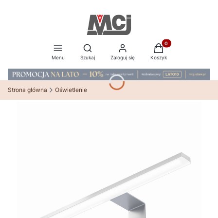
Produkty w koszyku:
Otwórz wyszukiwarkę
Menu
Szukaj
Zaloguj się
Koszyk
Strona główna
Oświetlenie