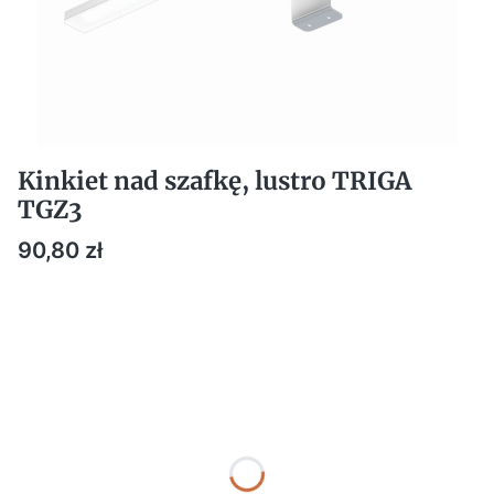
Kinkiet nad szafkę, lustro TRIGA
TGZ3
Cena
90,80 zł
DOSTOSUJ PARAMETRY DO SWOICH POTRZEB:
Poszczególne warianty mogą różnić się ceną
*
Kolor
Pokaż wszystkie kolory
*
Rozmiar
Wybierz