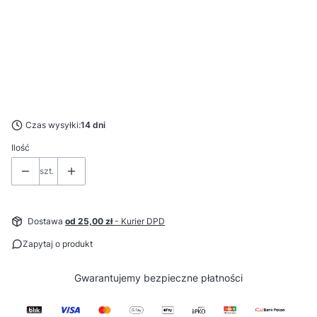
*
Barwa światła
Wybierz
*
Stopień ochrony LED
Wybierz
Czas wysyłki:
14 dni
Ilość
szt.
Dostawa
od 25,00 zł
- Kurier DPD
Zapytaj o produkt
Gwarantujemy
bezpieczne
płatności