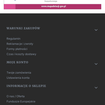
Linki w stopce
WARUNKI ZAKUPÓW
Regulamin
Reklamacje i zwroty
Formy płatności
Czas i koszty dostawy
MOJE KONTO
Twoje zamówienia
Ustawienia konta
INFORMACJE O SKLEPIE
O nas / Oferta
Fundusze Europejskie