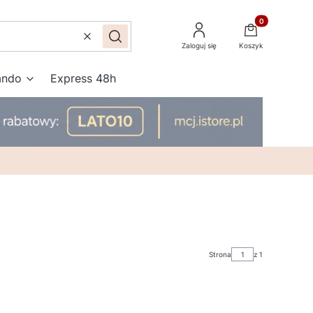
Produkty w kos
Wyczyść
Szukaj
Zaloguj się
Koszyk
ando
Express 48h
Strona
z 1