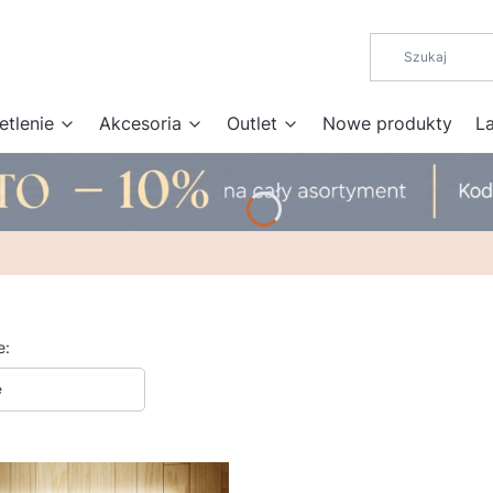
etlenie
Akcesoria
Outlet
Nowe produkty
L
 produktów
e:
e