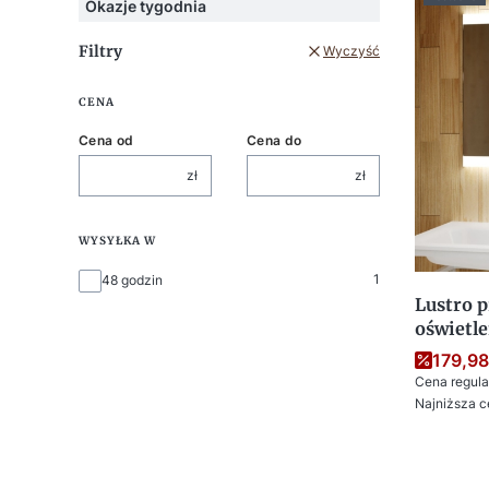
Okazje tygodnia
Filtry
Wyczyść
CENA
Cena od
Cena do
zł
zł
WYSYŁKA W
Wysyłka w
1
48 godzin
Lustro p
oświetl
179,98
Cena regula
Najniższa c