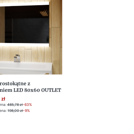
rostokątne z
eniem LED 80x60 OUTLET
 zł
rna:
485,78 zł
-63%
ena:
198,00 zł
-9%