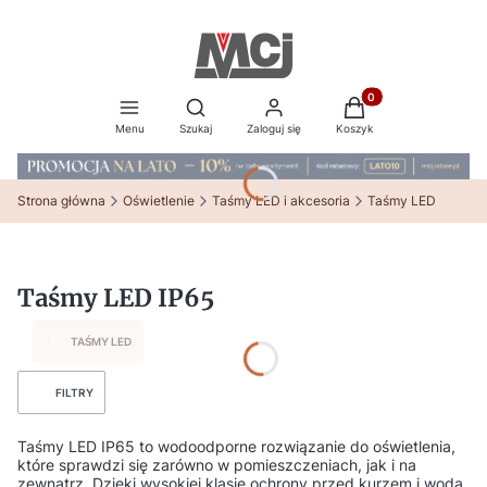
Produkty w koszyku:
Otwórz wyszukiwarkę
Menu
Szukaj
Zaloguj się
Koszyk
Strona główna
Oświetlenie
Taśmy LED i akcesoria
Taśmy LED
Taśmy LED IP65
TAŚMY LED
FILTRY
Taśmy LED IP65 to wodoodporne rozwiązanie do oświetlenia,
które sprawdzi się zarówno w pomieszczeniach, jak i na
zewnątrz. Dzięki wysokiej klasie ochrony przed kurzem i wodą,