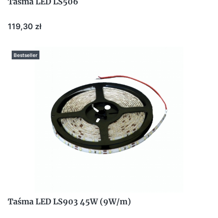
Taśma LED LS506
Cena
119,30 zł
Bestseller
Taśma LED LS903 45W (9W/m)