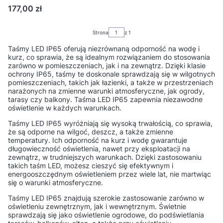
Cena
177,00 zł
Strona
z 1
Taśmy LED IP65 oferują niezrównaną odporność na wodę i
kurz, co sprawia, że są idealnym rozwiązaniem do stosowania
zarówno w pomieszczeniach, jak i na zewnątrz. Dzięki klasie
ochrony IP65, taśmy te doskonale sprawdzają się w wilgotnych
pomieszczeniach, takich jak łazienki, a także w przestrzeniach
narażonych na zmienne warunki atmosferyczne, jak ogrody,
tarasy czy balkony. Taśma LED IP65 zapewnia niezawodne
oświetlenie w każdych warunkach.
Taśmy LED IP65 wyróżniają się wysoką trwałością, co sprawia,
że są odporne na wilgoć, deszcz, a także zmienne
temperatury. Ich odporność na kurz i wodę gwarantuje
długowieczność oświetlenia, nawet przy eksploatacji na
zewnątrz, w trudniejszych warunkach. Dzięki zastosowaniu
takich taśm LED, możesz cieszyć się efektywnym i
energooszczędnym oświetleniem przez wiele lat, nie martwiąc
się o warunki atmosferyczne.
Taśmy LED IP65 znajdują szerokie zastosowanie zarówno w
oświetleniu zewnętrznym, jak i wewnętrznym. Świetnie
sprawdzają się jako oświetlenie ogrodowe, do podświetlania