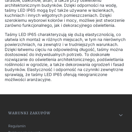
tarasów, balkonów, altan, a także przy oświetleniu
architektonicznym budynków. Dzięki odporności na wodę,
taśmy LED IP65 mogą być także używane w łazienkach,
kuchniach i innych wilgotnych pomieszczeniach. Dzięki
szerokiemu wyborowi kolorów i mocy, możliwe jest stworzenie
zarówno funkcjonalnego, jak i dekoracyjnego oświetlenia.
Taśmy LED IP65 charakteryzują się dużą elastycznością, co
ułatwia ich montaż w różnych miejscach, w tym na nierównych
powierzchniach, na zewnątrz i w trudniejszych warunkach.
Dzięki łatwemu cięciu na odpowiednią długość, taśmy można
dostosować do indywidualnych potrzeb. To doskonałe
rozwiązanie do oświetlenia architektonicznego, podświetlania
roślinności w ogrodzie, a także dekorowania ogrodzeń i fasad
budynków. Elastyczność i odporność na czynniki zewnętrzne
sprawiają, że taśmy LED IP65 oferują nieograniczone
możliwości aranżacyjne.
Linki w stopce
WARUNKI ZAKUPÓW
Regulamin