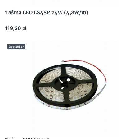
Taśma LED LS48P 24W (4,8W/m)
Cena
119,30 zł
Bestseller