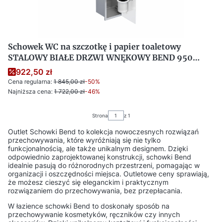
Schowek WC na szczotkę i papier toaletowy
STALOWY BIAŁE DRZWI WNĘKOWY BEND 950
PRAWY OUTLET
922,50 zł
Cena regularna:
1 845,00 zł
-50%
Najniższa cena:
1 722,00 zł
-46%
Strona
z 1
Outlet Schowki Bend to kolekcja nowoczesnych rozwiązań
przechowywania, które wyróżniają się nie tylko
funkcjonalnością, ale także unikalnym designem. Dzięki
odpowiednio zaprojektowanej konstrukcji, schowki Bend
idealnie pasują do różnorodnych przestrzeni, pomagając w
organizacji i oszczędności miejsca. Outletowe ceny sprawiają,
że możesz cieszyć się eleganckim i praktycznym
rozwiązaniem do przechowywania, bez przepłacania.
W łazience schowki Bend to doskonały sposób na
przechowywanie kosmetyków, ręczników czy innych