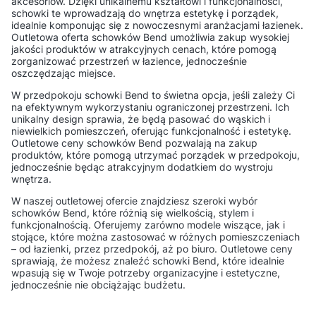
akcesoriów. Dzięki unikalnemu kształtowi i funkcjonalności,
schowki te wprowadzają do wnętrza estetykę i porządek,
idealnie komponując się z nowoczesnymi aranżacjami łazienek.
Outletowa oferta schowków Bend umożliwia zakup wysokiej
jakości produktów w atrakcyjnych cenach, które pomogą
zorganizować przestrzeń w łazience, jednocześnie
oszczędzając miejsce.
W przedpokoju schowki Bend to świetna opcja, jeśli zależy Ci
na efektywnym wykorzystaniu ograniczonej przestrzeni. Ich
unikalny design sprawia, że będą pasować do wąskich i
niewielkich pomieszczeń, oferując funkcjonalność i estetykę.
Outletowe ceny schowków Bend pozwalają na zakup
produktów, które pomogą utrzymać porządek w przedpokoju,
jednocześnie będąc atrakcyjnym dodatkiem do wystroju
wnętrza.
W naszej outletowej ofercie znajdziesz szeroki wybór
schowków Bend, które różnią się wielkością, stylem i
funkcjonalnością. Oferujemy zarówno modele wiszące, jak i
stojące, które można zastosować w różnych pomieszczeniach
– od łazienki, przez przedpokój, aż po biuro. Outletowe ceny
sprawiają, że możesz znaleźć schowki Bend, które idealnie
wpasują się w Twoje potrzeby organizacyjne i estetyczne,
jednocześnie nie obciążając budżetu.