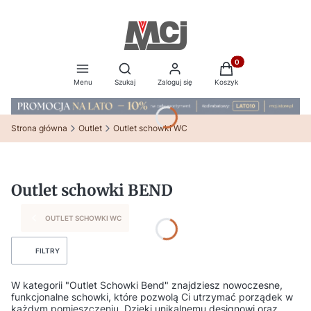
Produkty w koszyku:
Otwórz wyszukiwarkę
Menu
Szukaj
Zaloguj się
Koszyk
Strona główna
Outlet
Outlet schowki WC
Outlet schowki BEND
OUTLET SCHOWKI WC
FILTRY
W kategorii "Outlet Schowki Bend" znajdziesz nowoczesne,
funkcjonalne schowki, które pozwolą Ci utrzymać porządek w
każdym pomieszczeniu. Dzięki unikalnemu designowi oraz