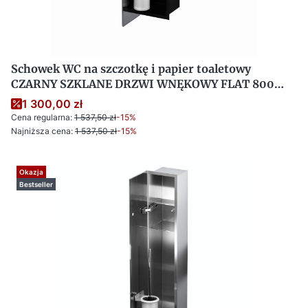
Schowek WC na szczotkę i papier toaletowy
CZARNY SZKLANE DRZWI WNĘKOWY FLAT 800
LEWY OUTLET
1 300,00 zł
Cena regularna:
1 537,50 zł
-15%
Najniższa cena:
1 537,50 zł
-15%
Okazja
Bestseller