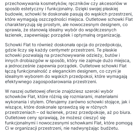
przechowywania kosmetyków, ręczników czy akcesoriów w
sposób estetyczny i funkcjonalny. Dzięki swojej płaskiej
budowie, schowki te doskonale pasują do wąskich przestrzeni,
które wymagają oszczędności miejsca. Outletowe schowki Flat
charakteryzują się prostym, ale nowoczesnym designem, co
sprawia, że stanowią idealny wybór do współczesnych
łazienek, zapewniając porządek i optymalną organizację.
Schowki Flat to również doskonała opcja do przedpokoju,
gdzie liczy się każdy centymetr przestrzeni. Te płaskie
schowki pozwalają na przechowywanie odzieży, butów i
innych drobiazgów w sposób, który nie zajmuje dużo miejsca,
a jednocześnie zapewnia porządek. Outletowe schowki Flat
łączą funkcjonalność z eleganckim designem, co czyni je
idealnym wyborem do wąskich przedpokoi, które wymagają
efektywnego zagospodarowania przestrzeni.
W naszej outletowej ofercie znajdziesz szeroki wybór
schowków Flat, które różnią się rozmiarami, materiałami
wykonania i stylem. Oferujemy zarówno schowki stojące, jak i
wiszące, które doskonale sprawdzą się w różnych
przestrzeniach – od łazienek, przez przedpokoje, aż po biura.
Outletowe ceny sprawiają, że możesz cieszyć się
funkcjonalnymi i nowoczesnymi schowkami Flat, które pomogą
Ci w organizacji przestrzeni, nie nadwyrężając budżetu.