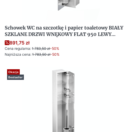
Schowek WC na szczotkę i papier toaletowy BIAŁY
SZKLANE DRZWI WNĘKOWY FLAT 950 LEWY
OUTLET
891,75 zł
Cena regularna:
1 783,50 zł
-50%
Najniższa cena:
1 783,50 zł
-50%
Okazja
Bestseller