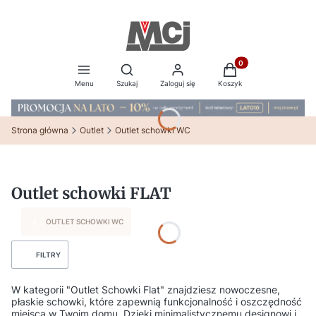
Produkty w koszyku:
Otwórz wyszukiwarkę
Menu
Szukaj
Zaloguj się
Koszyk
Strona główna
Outlet
Outlet schowki WC
Outlet schowki FLAT
OUTLET SCHOWKI WC
FILTRY
W kategorii "Outlet Schowki Flat" znajdziesz nowoczesne,
płaskie schowki, które zapewnią funkcjonalność i oszczędność
miejsca w Twoim domu. Dzięki minimalistycznemu designowi i