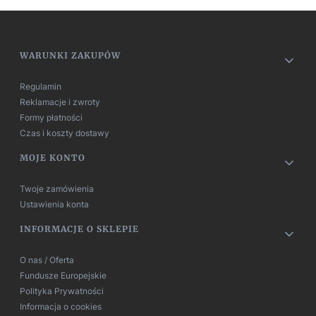
Linki w stopce
WARUNKI ZAKUPÓW
Regulamin
Reklamacje i zwroty
Formy płatności
Czas i koszty dostawy
MOJE KONTO
Twoje zamówienia
Ustawienia konta
INFORMACJE O SKLEPIE
O nas / Oferta
Fundusze Europejskie
Polityka Prywatności
Informacja o cookies