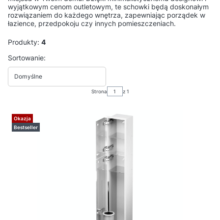
wyjątkowym cenom outletowym, te schowki będą doskonałym
rozwiązaniem do każdego wnętrza, zapewniając porządek w
łazience, przedpokoju czy innych pomieszczeniach.
Produkty:
4
Lista produktów
Sortowanie:
Domyślne
Strona
z 1
Okazja
Bestseller