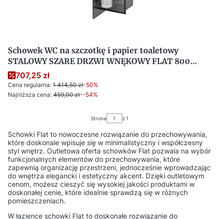
Schowek WC na szczotkę i papier toaletowy
STALOWY SZARE DRZWI WNĘKOWY FLAT 800
LEWY OUTLET
707,25 zł
Cena regularna:
1 414,50 zł
-50%
Najniższa cena:
459,00 zł
--54%
Strona
z 1
Schowki Flat to nowoczesne rozwiązanie do przechowywania,
które doskonale wpisuje się w minimalistyczny i współczesny
styl wnętrz. Outletowa oferta schowków Flat pozwala na wybór
funkcjonalnych elementów do przechowywania, które
zapewnią organizację przestrzeni, jednocześnie wprowadzając
do wnętrza elegancki i estetyczny akcent. Dzięki outletowym
cenom, możesz cieszyć się wysokiej jakości produktami w
doskonałej cenie, które idealnie sprawdzą się w różnych
pomieszczeniach.
W łazience schowki Flat to doskonałe rozwiązanie do