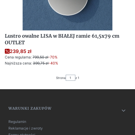
Lustro owalne LISA w BIAŁEJ ramie 61,5x79 cm
OUTLET
239,85 zł
Cena regularna:
799,50 zł
-70%
Najniższa cena:
399,75 zł
-40%
Strona
z 1
Linki w stopce
WARUNKI ZAKUPÓW
Regulamin
Reklamacje i zwroty
Formy płatności