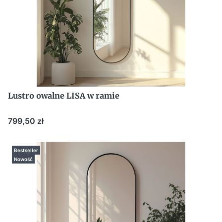
Lustro owalne LISA w ramie
Cena
799,50 zł
Bestseller
Nowość