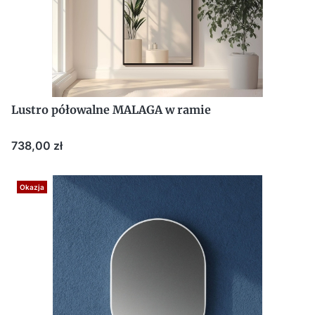
Lustro półowalne MALAGA w ramie
Cena
738,00 zł
Okazja