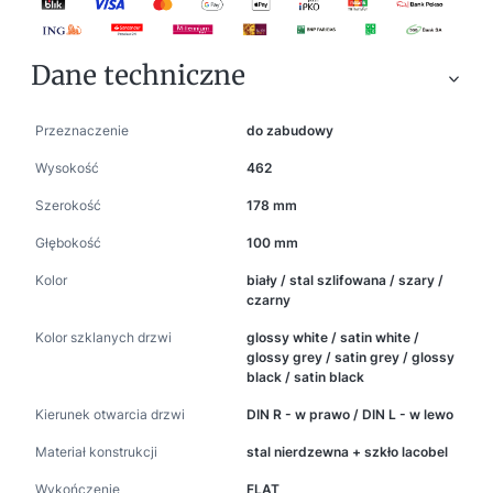
Dane techniczne
Przeznaczenie
do zabudowy
Wysokość
462
Szerokość
178 mm
Głębokość
100 mm
Kolor
biały / stal szlifowana / szary /
czarny
Kolor szklanych drzwi
glossy white / satin white /
glossy grey / satin grey / glossy
black / satin black
Kierunek otwarcia drzwi
DIN R - w prawo / DIN L - w lewo
Materiał konstrukcji
stal nierdzewna + szkło lacobel
Wykończenie
FLAT