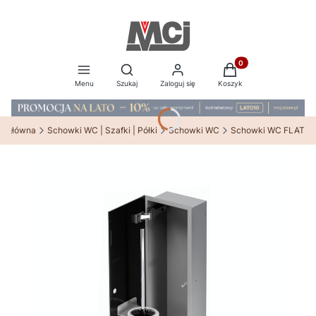
Produkty w koszyku:
Otwórz wyszukiwarkę
Menu
Szukaj
Zaloguj się
Koszyk
na główna
Schowki WC | Szafki | Półki
Schowki WC
Schowki WC FLAT