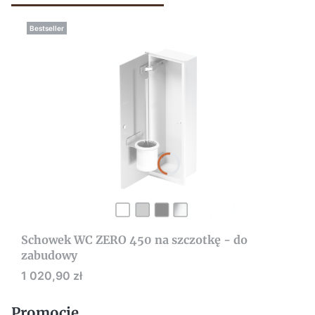
Bestseller
Schowek WC ZERO 450 na szczotkę - do
zabudowy
Cena
1 020,90 zł
Promocje