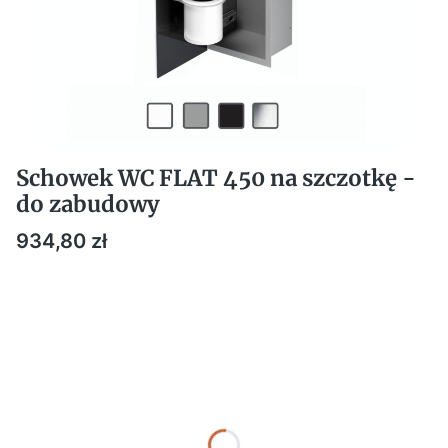
Schowek WC FLAT 450 na szczotkę -
do zabudowy
Cena
934,80 zł
DOSTOSUJ PARAMETRY DO SWOICH POTRZEB:
Poszczególne warianty mogą różnić się ceną
*
Kolor
Pokaż wszystkie kolory
*
Kolor szklanych drzwi
Wybierz