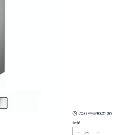
*
Kolor
Pokaż wszystkie kolory
*
Kolor szklanych drzwi
Wybierz
*
Kierunek otwierania drzwi
Wybierz
*
Koszyk - wyposażenie dodatko
Wybierz
*
Rama montażowa
Wybierz
Czas wysyłki:
21 dni
Ilość
szt.