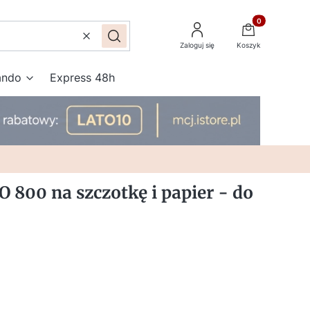
Produkty w kos
Wyczyść
Szukaj
Zaloguj się
Koszyk
ando
Express 48h
800 na szczotkę i papier - do
SWOICH POTRZEB:
się ceną