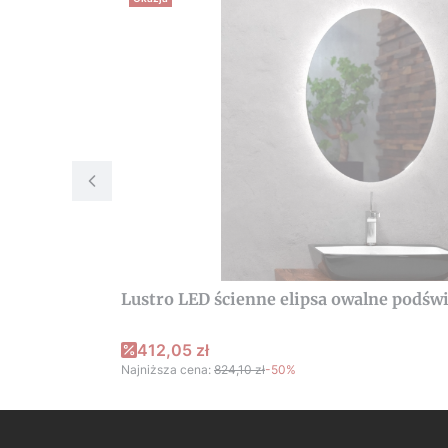
Lustro LED ścienne elipsa owalne podś
412,05 zł
Najniższa cena:
824,10 zł
-50%