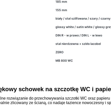
185 mm
155 mm
biały / stal szlifowana / szary / czarny
glossy white / satin white / glossy grey
DIN R - w prawo / DIN L - w lewo
stal nierdzewna + szkło lacobel
ZERO
MB 800 WC
owy schowek na szczotkę WC i papier 
ne rozwiązanie do przechowywania szczotki WC oraz papieru 
alnie zlicowany ze ścianą, co nadaje łazience nowoczesny i s