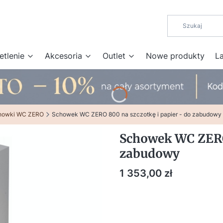
etlenie
Akcesoria
Outlet
Nowe produkty
L
howki WC ZERO
Schowek WC ZERO 800 na szczotkę i papier - do zabudowy
Schowek WC ZERO 
zabudowy
Cena
1 353,00 zł
DOSTOSUJ PARAMETRY DO 
Poszczególne warianty mogą różnić 