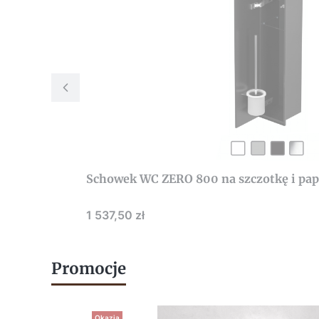
Schowek WC ZERO 800 na szczotkę i pap
Cena
1 537,50 zł
Promocje
Okazja