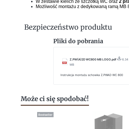
W zestawie kielich ze szczotką WC oraz
2 pr
Możliwość montażu z dedykowaną ramą MB 80
Bezpieczeństwo produktu
Pliki do pobrania
Z.PW(A)2D WC800 MB LOGO.pdf
6.34
MB
Instrukcja montażu schowka Z.PWAD WC 800
Może ci się spodobać!
Bestseller