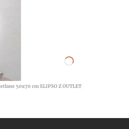
wietlane 50x70 cm ELIPSO Z OUTLET