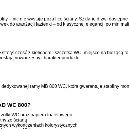
lity – nic nie wystaje poza lico ściany. Szklane drzwi dostępne
k do aranżacji łazienki – od klasycznej elegancji po minima
strefy: część z kielichem i szczotką WC, miejsce na bieżącą r
reślają nowoczesny charakter produktu.
ycie dedykowanej ramy MB 800 WC, która gwarantuje stabilny mo
AD WC 800?
czotki WC oraz papieru toaletowego
any ze ścianą
różnych wykończeniach kolorystycznych