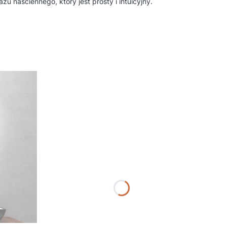
aściennego, który jest prosty i intuicyjny.