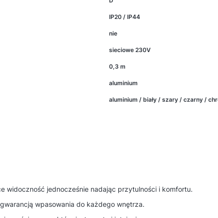
D
IP20 / IP44
nie
sieciowe 230V
0,3 m
aluminium
aluminium / biały / szary / czarny / ch
e widoczność jednocześnie nadając przytulności i komfortu.
t gwarancją wpasowania do każdego wnętrza.