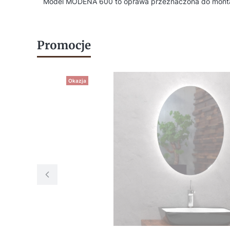
Model MODENA 600 to oprawa przeznaczona do montażu n
Promocje
Okazja