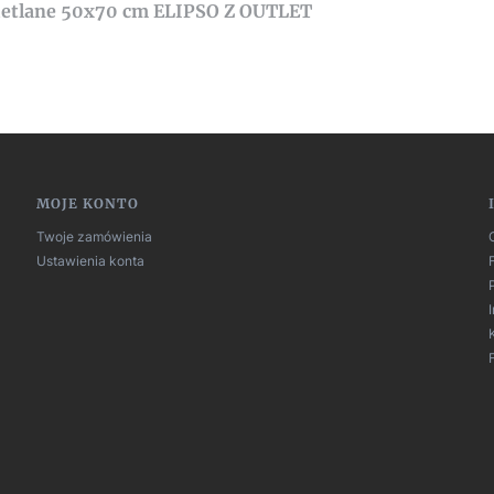
wietlane 50x70 cm ELIPSO Z OUTLET
MOJE KONTO
Twoje zamówienia
Ustawienia konta