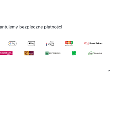
D
antujemy
bezpieczne
płatności