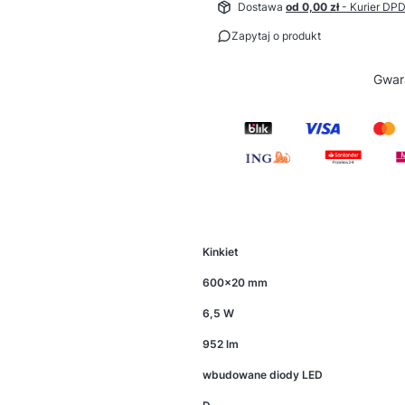
Dostawa
od 0,00 zł
- Kurier DP
Zapytaj o produkt
Gwar
Kinkiet
600x20 mm
6,5 W
952 lm
wbudowane diody LED