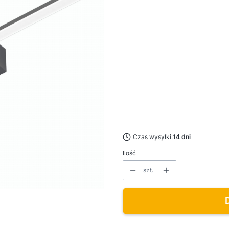
Pokaż wszystkie kolory
*
Rozmiar
Wybierz
*
Barwa światła
Wybierz
*
Stopień ochrony LED
Wybierz
Czas wysyłki:
14 dni
Ilość
szt.