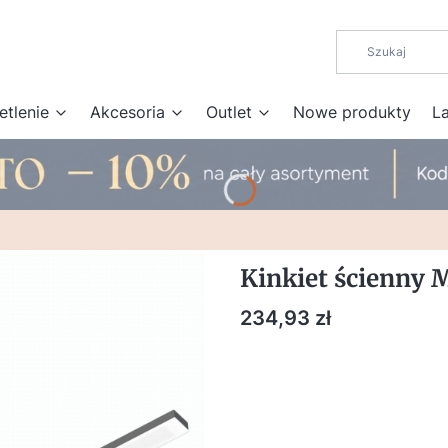
etlenie
Akcesoria
Outlet
Nowe produkty
L
Kinkiet ścienny
Cena
234,93 zł
DOSTOSUJ PARAMETRY DO 
Poszczególne warianty mogą różnić 
*
Kolor