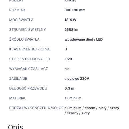
RODZAJ
Kinkiet
ROZMIAR
800x80 mm
MOC ŚWIATŁA
18,4 W
STRUMIEŃ ŚWIETLNY
2688 lm
ŹRÓDŁO ŚWIATŁA
wbudowane diody LED
KLASA ENERGETYCZNA
D
STOPIEŃ OCHRONY LED
IP20
WYMAGANY ZASILACZ
nie
ZASILANIE
sieciowe 230V
DŁUGOŚĆ PRZEWODU
0,3 m
MATERIAŁ
aluminium
RODZAJ WYKOŃCZENIA /KOLOR
aluminium / chrom / biały / szary
/ czarny / złoty
Opis