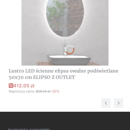
Lustro LED ścienne elipsa owalne podświetlane
50x70 cm ELIPSO Z OUTLET
412,05 zł
Najniższa cena:
824,10 zł
-50%