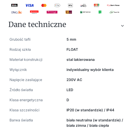
Dane techniczne
Grubość tafli
5 mm
Rodzaj szkła
FLOAT
Materiał konstrukcji
stal lakierowana
Wyłącznik
indywidualny wybór klienta
Napięcie zasilające
230V AC
Źródło światła
LED
Klasa energetyczna
D
Klasa szczelności
IP20 (w standardzie) / IP44
Barwa światła
biała neutralna (w standardzie) /
biała zimna / biała ciepła