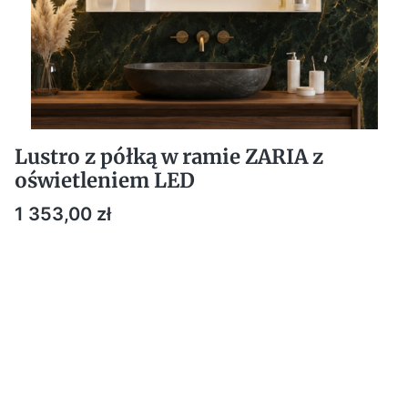
Lustro z półką w ramie ZARIA z
oświetleniem LED
Cena
1 353,00 zł
DOSTOSUJ PARAMETRY DO SWOICH POTRZEB:
Poszczególne warianty mogą różnić się ceną
*
Kolor ramy
Pokaż wszystkie kolory
*
Wymiary [szerokość x wysokość]
Wybierz