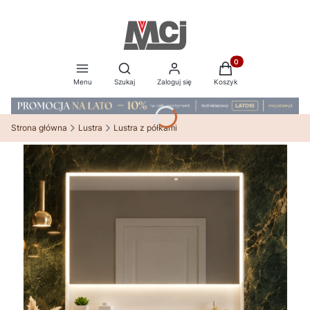
Produkty w koszyku:
Otwórz wyszukiwarkę
Menu
Szukaj
Zaloguj się
Koszyk
Strona główna
Lustra
Lustra z półkami