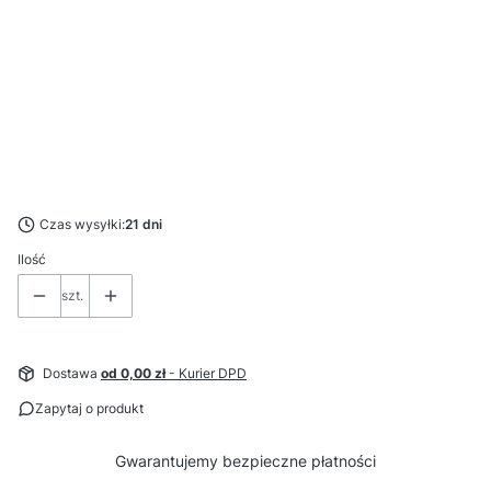
Wybierz
*
Zegar
Wybierz
*
Stopień ochrony LED
Wybierz
Czas wysyłki:
21 dni
Ilość
szt.
Dostawa
od 0,00 zł
- Kurier DPD
Zapytaj o produkt
Gwarantujemy
bezpieczne
płatności