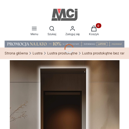
Produkty w koszyku:
Otwórz wyszukiwarkę
Menu
Szukaj
Zaloguj się
Koszyk
Strona główna
Lustra
Lustra prostokątne
Lustra prostokątne bez ramy