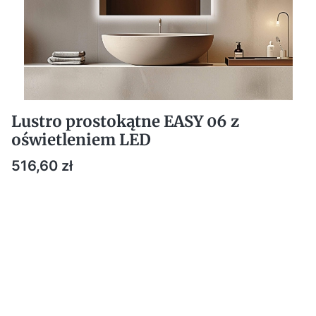
Lustro prostokątne EASY 06 z
oświetleniem LED
Cena
516,60 zł
DOSTOSUJ PARAMETRY DO SWOICH POTRZEB:
Poszczególne warianty mogą różnić się ceną
*
Wymiary [szerokość x wysokość]
Wybierz
*
Barwa światła