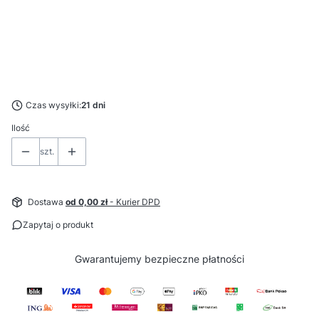
Wybierz
*
Stopień ochrony LED
Wybierz
Czas wysyłki:
21 dni
Ilość
szt.
Dostawa
od 0,00 zł
- Kurier DPD
Zapytaj o produkt
Gwarantujemy
bezpieczne
płatności