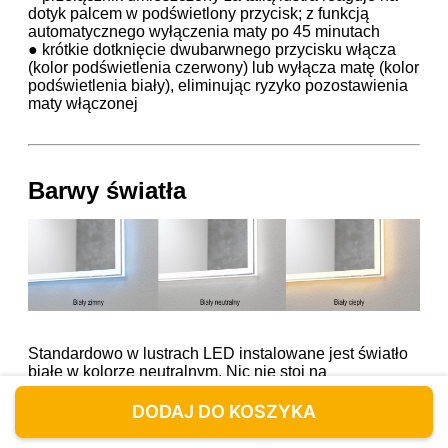
dotyk palcem w podświetlony przycisk; z funkcją
automatycznego wyłączenia maty po 45 minutach
● krótkie dotknięcie dwubarwnego przycisku włącza
(kolor podświetlenia czerwony) lub wyłącza matę (kolor
podświetlenia biały), eliminując ryzyko pozostawienia
maty włączonej
Barwy światła
Standardowo w lustrach LED instalowane jest światło
białe w kolorze neutralnym. Nic nie stoi na
przeszkodzie aby wybrać inny kolor światła - ciepły czy
zimny. Takie jednobarwne lustra LED mogą być
DODAJ DO KOSZYKA
opcjonalnie wyposażane w ww. przełączniki.